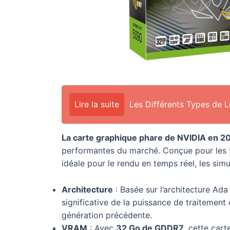
Lire la suite
Les Différents Types de 
La carte graphique phare de NVIDIA en 2
performantes du marché. Conçue pour les tâ
idéale pour le rendu en temps réel, les sim
Architecture
: Basée sur l’architecture Ad
significative de la puissance de traitement 
génération précédente.
VRAM
: Avec
32 Go de GDDR7
, cette car