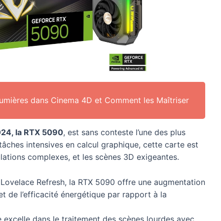
Lumières dans Cinema 4D et Comment les Maîtriser
024, la RTX 5090
, est sans conteste l’une des plus
ches intensives en calcul graphique, cette carte est
ulations complexes, et les scènes 3D exigeantes.
a Lovelace Refresh, la RTX 5090 offre une augmentation
et de l’efficacité énergétique par rapport à la
te excelle dans le traitement des scènes lourdes avec