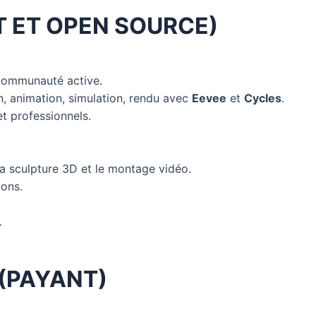
T ET OPEN SOURCE)
 communauté active.
n, animation, simulation, rendu avec
Eevee
et
Cycles
.
t professionnels.
a sculpture 3D et le montage vidéo.
-ons.
.
(PAYANT)