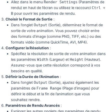
Allez dans le menu
Render Settings
(Paramètres de
rendu) en haut de l’écran ou utilisez le raccourci
Ctrl +
B
pour ouvrir les paramètres de rendu.
Choisir le Format de Sortie
:
Dans l’onglet
Output
(Sortie), déterminez le format de
sortie de votre animation. Vous pouvez choisir entre
des formats d’image (comme PNG, TIFF, etc.) ou des
formats vidéo (comme QuickTime, AVI, MP4).
Configurer la Résolution
:
Spécifiez la résolution de sortie de votre animation dans
les paramètres
Width
(Largeur) et
Height
(Hauteur).
Assurez-vous que cette résolution correspond à vos
besoins en qualité.
Définir la Durée de l’Animation
:
Dans l’onglet
Output
(Sortie), ajustez également les
paramètres de
Frame Range
(Plage d’images) pour
définir le début et la fin de l’animation que vous
souhaitez rendre.
Paramètres de Rendu Avancés
:
Explorez les autres onglets des paramètres de rendu