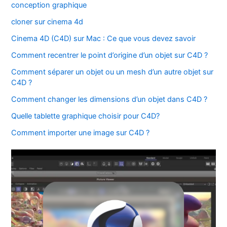
conception graphique
cloner sur cinema 4d
Cinema 4D (C4D) sur Mac : Ce que vous devez savoir
Comment recentrer le point d’origine d’un objet sur C4D ?
Comment séparer un objet ou un mesh d’un autre objet sur
C4D ?
Comment changer les dimensions d’un objet dans C4D ?
Quelle tablette graphique choisir pour C4D?
Comment importer une image sur C4D ?