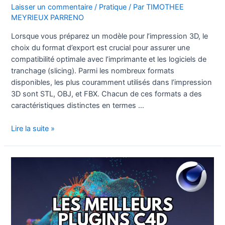
Laisser un commentaire
/
Pratique
/ Par
TIMOTHEE
MEYRIEUX PARRENO
Lorsque vous préparez un modèle pour l’impression 3D, le
choix du format d’export est crucial pour assurer une
compatibilité optimale avec l’imprimante et les logiciels de
tranchage (slicing). Parmi les nombreux formats
disponibles, les plus couramment utilisés dans l’impression
3D sont STL, OBJ, et FBX. Chacun de ces formats a des
caractéristiques distinctes en termes …
Comparaison
Lire la suite »
des
formats
d’export
les
plus
courants
pour
l’impression