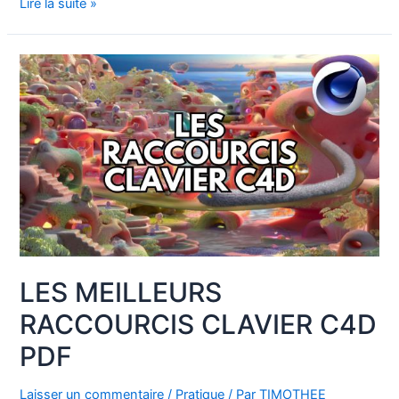
Les
Lire la suite »
meilleurs
plugins
C4D
Cinema4D
LES MEILLEURS
RACCOURCIS CLAVIER C4D
PDF
Laisser un commentaire
/
Pratique
/ Par
TIMOTHEE